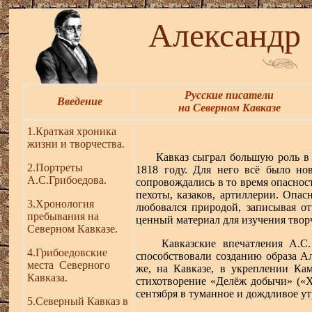
Александр
Русские писатели
Введение
на Северном Кавказе
1.
Краткая хроника
жизни и творчества.
Кавказ сыграл большую роль в тв
2.
Портреты
1818 году. Для него всё было но
А.С.Грибоедова.
сопровождались в то время опасност
пехоты, казаков, артиллерии. Опас
3.Хронология
любовался природой, записывая о
пребывания на
ценный материал для изучения твор
С
еверном
К
авказе
.
Кавказские впечатления А.С. Г
4
.Грибоедовские
способствовали созданию образа Ал
места Северного
же, на Кавказе, в укреплении Ка
Кавказа.
стихотворение «Делёж добычи» («Х
сентября в туманное и дождливое у
5.
Северный Кавказ в