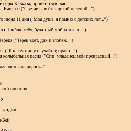
 горы Кавказа, приветствую вас!"
а Кавказе ("Светает - вьётся дикой пеленой...")
го июня 11 дня ("Моя душа, я помню с детских лет...")
л ("Люблю тебя, булатный мой кинжал...")
ерека ("Терек воет, дик и злобен...")
к ("Я к вам пишу случайно; право...")
я колыбельная песня ("Спи, младенец мой прекрасный...")
у один я на дорогу..."
сы
ский пленник
ио
стунджи
л-Бей
 Абрек