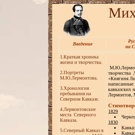
Михаи
Ру
Введение
на С
1.Краткая хроника
жизни и творчества.
М.Ю.Лермонт
2.Портреты
творчества 
М.Ю.Лермонтова
.
«Княгиня Ли
написанные
3.Хронология
кавказских 
пребывания на
Лермонтов, М
С
еверном
К
авказе
.
Стихотвор
4
.Лермонтовские
1829
места Северного
Черкеш
Кавказа.
1830
Кавказ
5.
Северный Кавказ в
Кавказ