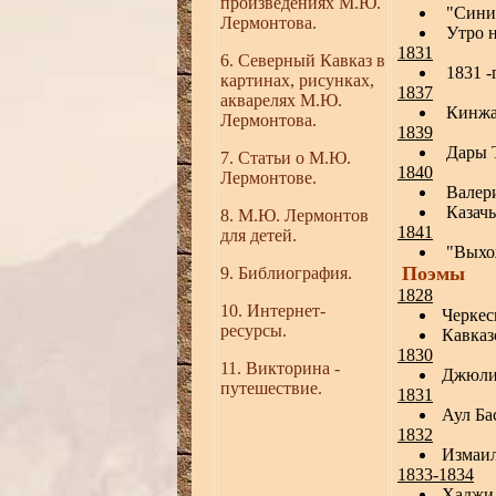
произведениях М.Ю.
"Синие
Лермонтова.
Утро н
1831
6
.
Северный Кавказ в
1831 -
к
артин
ах
, рисунк
ах
,
1837
акварел
ях М.Ю.
Кинжа
Лермонтова
.
1839
Дары Т
7. Статьи о М.Ю.
1840
Лермонтове.
Валери
Казачь
8. М.Ю. Лермонтов
1841
для детей.
"Выхож
Поэмы
9. Библиография.
1828
10
. Интернет-
Черке
ресурсы.
Кавказ
1830
11. Викторина -
Джюл
путешествие.
1831
Аул Ба
1832
Измаи
1833-1834
Хаджи