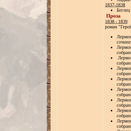
1837-1838
Беглец
Проза
1838 - 1839
роман "Геро
Лермон
сочинен
Лермо
собрани
Лермо
собрани
Лермо
собрани
Лермо
собрани
Лермо
собрани
Лермо
собрани
Лермо
собрани
Лермо
собрани