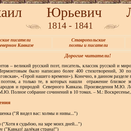
л Юрьевич Лер
1814 - 1841
сские писатели
Ставропольские
еверном Кавказе
поэты и писатели
Дорогие читатели!
ов – великий русский поэт, писатель, классик русской и миро
Лермонтовым было написано более 400 стихотворений, 30 по
говская», «Герой нашего времени»). Конечно, в данном разделе 
 поэтом, а только те, в которых нашли отражение близкое
народов и природой Северного Кавказа.
Произведения М.Ю. Ле
.Ю. Полное собрание сочинений в 10 томах. – М.: Воскресенье,
ения
енка ("Я видел вас: холмы и нивы...")
 ("Хотя я судьбою, на заре моих дней...")
у ("Кавказ! далёкая страна!")